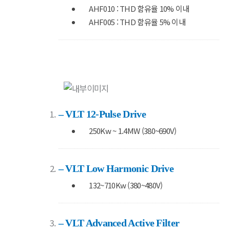
AHF010 : THD 함유율 10% 이내
AHF005 : THD 함유율 5% 이내
– VLT 12-Pulse Drive
250Kw ~ 1.4MW (380~690V)
– VLT Low Harmonic Drive
132~710Kw (380~480V)
– VLT Advanced Active Filter