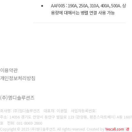
AAF005 : 190A, 250A, 310A, 400A, 500A. 상위
용량에 대해서는 병렬 연결 사용 가능
이용약관
개인정보처리방침
(주)엠디솔루션즈
회사명: (주)엠디솔루션즈 대표자: 이원철
사업자등록번호:
주소: 14056 경기도 안양시 동안구 벌말로 123 (관양동, 평촌스마트베이) A동 1607
호
전화:
031-8069-2800
Copyright © 2025 (주)엠디솔루션즈. All rights reserved.
Created by
Yescall.com
[
관